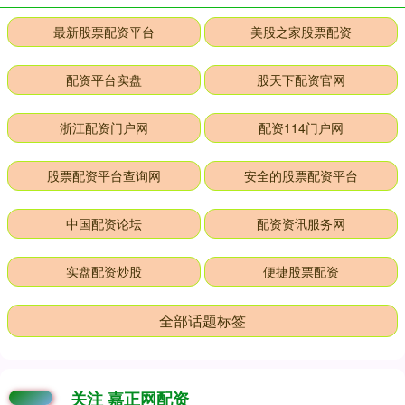
最新股票配资平台
美股之家股票配资
配资平台实盘
股天下配资官网
浙江配资门户网
配资114门户网
股票配资平台查询网
安全的股票配资平台
中国配资论坛
配资资讯服务网
实盘配资炒股
便捷股票配资
全部话题标签
关注 嘉正网配资