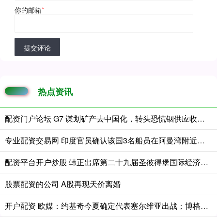
你的邮箱
*
提交评论
热点资讯
配资门户论坛 G7 谋划矿产去中国化，转头恐慌铟供应收紧，西方地缘算计陷入两难困局
专业配资交易网 印度官员确认该国3名船员在阿曼湾附近遭袭死亡
配资平台开户炒股 韩正出席第二十九届圣彼得堡国际经济论坛全会并致辞，就践行全球治理倡议提出四点建议
股票配资的公司 A股再现天价离婚
开户配资 欧媒：约基奇今夏确定代表塞尔维亚出战；博格丹缺席7月比赛